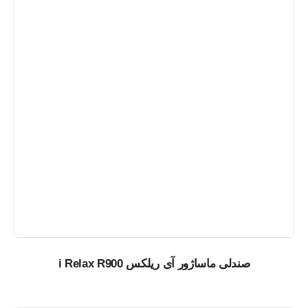
صندلی ماساژور آی ریلکس i Relax R900