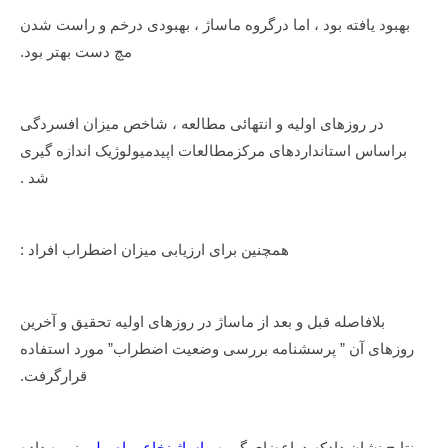
بهبود یافته بود ، اما درگروه ماساژ ، بهبودی درخم و راست شدن
مچ دست بهتر بود.
در روزهای اولیه و انتهائی مطالعه ، شاخص میزان افسردگی
براساس استانداردهای مرکزمطالعات اپیدمیولوژیک اندازه گیری
شد .
همچنین برای ارزیابی میزان اضطراب افراد :
بلافاصله قبل و بعد از ماساژ در روزهای اولیه تحقیق و آخرین
روزهای آن ” پرسشنامه بررسی وضعیت اضطراب” مورد استفاده
قرارگرفت.
نتایج نشان دادکه دراعضای گروه
ماساژ نخاعی اصولی
نمره داده