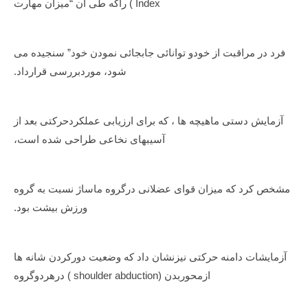
Index ) راکه طی آن “میزان مهارت
فرد در مراقبت از خودو توانائی جابجائی نمودن خود” سنجیده می
شود، موردبررسی قرارداد.
آزمایش دستی ماهیچه ها ، که برای ارزیابی عملکردحرکتی بعد از
آسیبهای نخاعی طراحی شده است،
مشخص کرد که میزان قوای عضلانی درگروه ماساژ نسبت به گروه
ورزش بیشت بود.
آزمایشات دامنه حرکتی نیزنشان داد که وضعیت دورکردن شانه ها
ازمحوربدن (shoulder abduction ) درهردوگروه