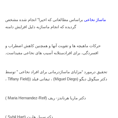
ماساژ
ماساژ نخاعی
براساس مطالعاتی که اخیرا” انجام شده مشخص
نخاعی
Reviewed
by
گردیده که انجام ماساژبه دلیل افزایش دامنه
احمدی
on
Nov
5
Rating:
5.0
ماساژ
حرکات ماهیچه ها و تقویت آنها و همچنین کاهش اضطراب و
نخاعی
ماساژ
نخاعی
افسردگی، برای افرادمبتلابه آسیب های نخاعی مفیداست.
براساس
مطالعاتی
که
اخیرا"
تحقیق درمورد “مزایای ماساژدرمانی برای افراد نخاعی ” توسط
انجام
شده
دکتر میگوئل دیگو (Miguel Diego) ، تیفانی فیلد ((Tiffany Field ،
مشخص
گردیده
که
انجام
ماساژبه
دکتر ماریا هرناندز- ریف (Maria Hernandez-Reif )
دلیل
افزایش
دامنه
حرکات
ماهیچه
دکترسیبل هارت (Sybil Hart )