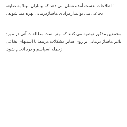
” اطلاعات بدست آمده نشان می دهد که بیماران مبتلا به ضایعه
نخاعی می توانندازمزایای ماساژدرمانی بهره مند شوند”.
محققین مذکور توصیه می کنند که بهتر است مطالعات آتی در مورد
تاثیر ماساژ درمانی بر روی سایر مشکلات مرتبط با آسیبهای نخاعی
ازجمله اسپاسم و درد انجام شود.
برچسب‌ها:
انواع صندلی ماساژ
,
انواع صندلی ماساژور
,
خرید
صندلی ماساژور
,
خرید مبل ماساژور
,
صندلی ماساژ
,
صندلی
ماساژور
,
صندلی ماساژور حرفه ای
,
صندلی ماساژور و فواید آن
,
فروش مبل ماساژور
,
فواید مبل ماساژور
,
قیمت مبل ماساژور
,
ماساژ نخاعی
,
مبل ماساژ
,
مبل ماساژور
Share on
Share on
Share on
Pinterest
Twitter
Facebook