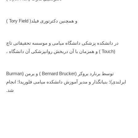
ها
و
تقویت
آنها
و
و همچنین دکترتوری فیلد( Tory Field )
همچنین
کاهش
اضطراب
و
در دانشکده پزشکی دانشگاه میامی و موسسه تحقیقاتی تاچ
افسردگی،
برای
(Touch ) و همزمان با آن دربخش روانپزشکی آن دانشگاه ،
افرادمبتلابه
آسیب
های
نخاعی
مفیداست.
توسط برنارد بروکر (Bernard Brucker ) و برمن (Burman
ایرلندی)؛‌ بنیانگذار و مدیر آموزش دانشکده میامی فلوریدا؛ انجام
شد.